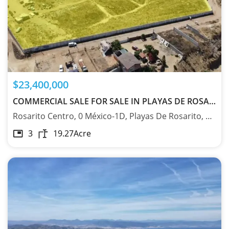
$23,400,000
COMMERCIAL SALE FOR SALE IN PLAYAS DE ROSARITO 22700 - MX24744671
Rosarito Centro, 0 México-1D, Playas De Rosarito, Baja California 22700
3
19.27
Acre