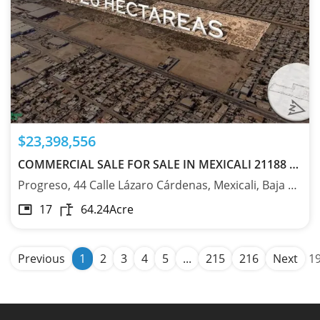
$23,398,556
COMMERCIAL SALE FOR SALE IN MEXICALI 21188 - MX261165441
Progreso, 44 Calle Lázaro Cárdenas, Mexicali, Baja California 21188
17
64.24
Acre
Previous
1
2
3
4
5
...
215
216
Next
19