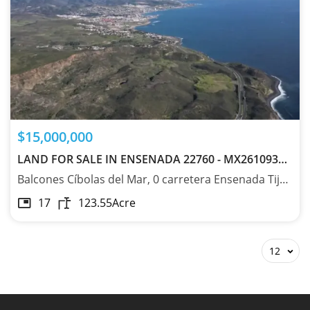
$15,000,000
LAND FOR SALE IN ENSENADA 22760 - MX261093144
Balcones Cíbolas del Mar, 0 carretera Ensenada Tijuana, Ensenada, Baja California 22760
17
123.55
Acre
12