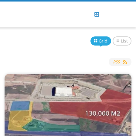
Grid
List
RSS