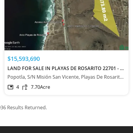
$15,593,690
LAND FOR SALE IN PLAYAS DE ROSARITO 22701 - MX2284767
Popotla, S/N Misión San Vicente, Playas De Rosarito, Baja California 22701
4
7.70
Acre
36 Results Returned.