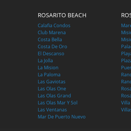
ROSARITO BEACH
RO
Calafia Condos
Mar
Club Marena
Misi
Costa Bella
Misi
Costa De Oro
Pala
El Descanso
Play
La Jolla
Plaz
La Mision
Puer
La Paloma
Ranc
Las Gaviotas
Ran
Las Olas One
Ros
Las Olas Grand
Rosa
Las Olas Mar Y Sol
Vill
Las Ventanas
Villa
Mar De Puerto Nuevo