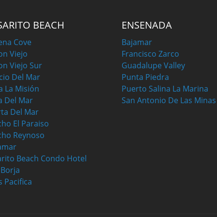
SARITO BEACH
ENSENADA
ena Cove
Bajamar
on Viejo
Francisco Zarco
on Viejo Sur
Guadalupe Valley
cio Del Mar
Punta Piedra
a La Misión
Puerto Salina La Marina
a Del Mar
San Antonio De Las Minas
ta Del Mar
ho El Paraiso
cho Reynoso
amar
rito Beach Condo Hotel
a Borja
s Pacifica