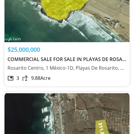
$25,000,000
COMMERCIAL SALE FOR SALE IN PLAYAS DE ROSARITO 22700 - MX24744687
Rosarito Centro, 1 México-1D, Playas De Rosarito, Baja California 22700
3
9.88
Acre