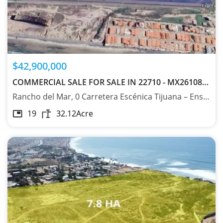
$42,900,000
COMMERCIAL SALE FOR SALE IN 22710 - MX261083215
Rancho del Mar, 0 Carretera Escénica Tijuana – Ensenada, Baja California 22710
19
32.12
Acre