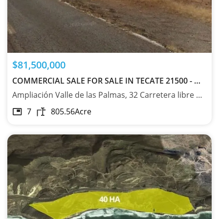
$81,500,000
COMMERCIAL SALE FOR SALE IN TECATE 21500 - MX251045899
Ampliación Valle de las Palmas, 32 Carretera libre a Ensenada km.32+500, Tecate, Baja California 21500
7
805.56
Acre