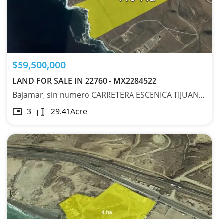
$59,500,000
LAND FOR SALE IN 22760 - MX2284522
Bajamar, sin numero CARRETERA ESCENICA TIJUANA ENS. #KM 775, Baja California 22760
3
29.41
Acre