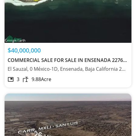
$40,000,000
COMMERCIAL SALE FOR SALE IN ENSENADA 22760 - MX24744677
El Sauzal, 0 México-1D, Ensenada, Baja California 22760
3
9.88
Acre