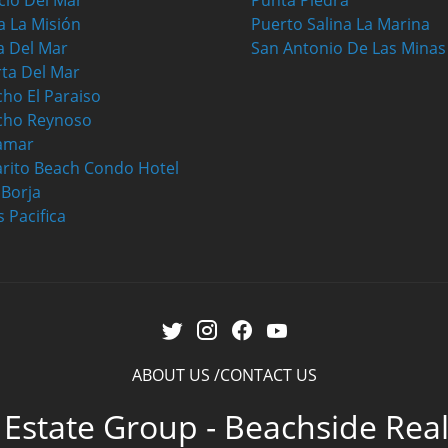
cio Del Mar
Punta Piedra
a La Misión
Puerto Salina La Marina
a Del Mar
San Antonio De Las Minas
ta Del Mar
ho El Paraiso
cho Reynoso
amar
rito Beach Condo Hotel
a Borja
s Pacifica
ABOUT US
CONTACT US
 Estate Group - Beachside Rea