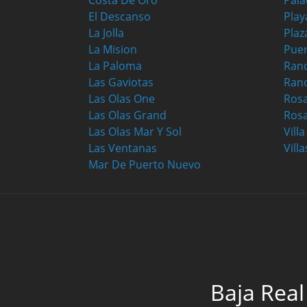
Costa De Oro
Pala
El Descanso
Play
La Jolla
Plaz
La Mision
Puer
La Paloma
Ranc
Las Gaviotas
Ran
Las Olas One
Ros
Las Olas Grand
Rosa
Las Olas Mar Y Sol
Vill
Las Ventanas
Villa
Mar De Puerto Nuevo
Baja Real