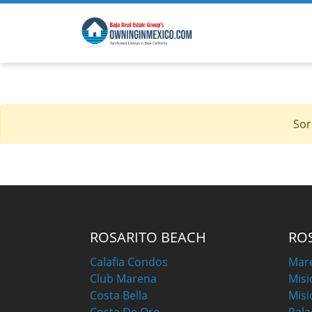
Sor
ROSARITO BEACH
RO
Calafia Condos
Mar
Club Marena
Misi
Costa Bella
Misi