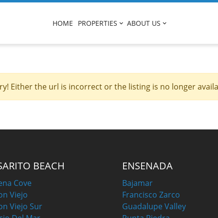
HOME
PROPERTIES
ABOUT US
ry! Either the url is incorrect or the listing is no longer availa
SARITO BEACH
ENSENADA
ena Cove
Bajamar
on Viejo
Francisco Zarco
on Viejo Sur
Guadalupe Valley