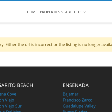
HOME
PROPERTIES
ABOUT US
ry! Either the url is incorrect or the listing is no longer availa
SARITO BEACH
ENSENADA
ena Cove
Bajamar
on Viejo
Francisco Zarco
on Viejo Sur
Guadalupe Valley