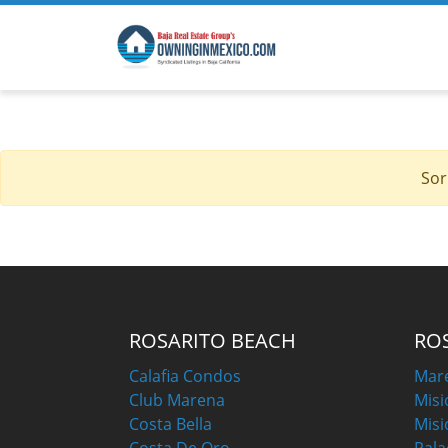
Sor
ROSARITO BEACH
RO
Calafia Condos
Mar
Club Marena
Misi
Costa Bella
Misi