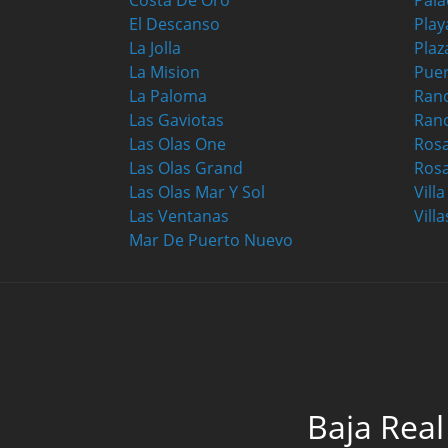
Costa De Oro
Pala
El Descanso
Play
La Jolla
Plaz
La Mision
Puer
La Paloma
Ranc
Las Gaviotas
Ran
Las Olas One
Ros
Las Olas Grand
Rosa
Las Olas Mar Y Sol
Vill
Las Ventanas
Villa
Mar De Puerto Nuevo
Baja Real