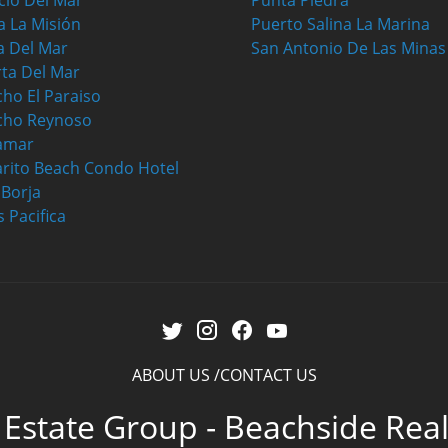
cio Del Mar
Punta Piedra
a La Misión
Puerto Salina La Marina
a Del Mar
San Antonio De Las Minas
ta Del Mar
ho El Paraiso
cho Reynoso
amar
rito Beach Condo Hotel
a Borja
s Pacifica
ABOUT US
CONTACT US
 Estate Group - Beachside Rea