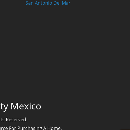
San Antonio Del Mar
lty Mexico
hts Reserved.
ource For Purchasing A Home,