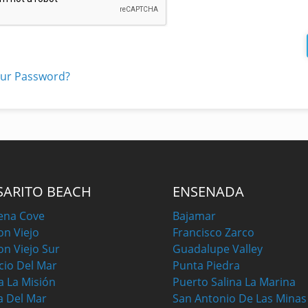
our Password?
SARITO BEACH
ENSENADA
ena Cove
Bajamar
on Viejo
Francisco Zarco
on Viejo Sur
Guadalupe Valley
cio Del Mar
Punta Piedra
a La Misión
Puerto Salina La Marina
a Del Mar
San Antonio De Las Minas