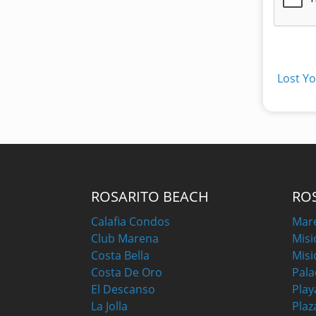
Lost Y
ROSARITO BEACH
RO
Calafia Condos
Mar
Club Marena
Misi
Costa Bella
Misi
Costa De Oro
Pala
El Descanso
Play
La Jolla
Plaz