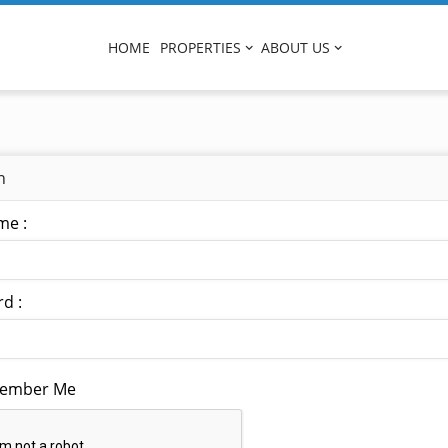
HOME
PROPERTIES
ABOUT US
n
me :
d :
ember Me