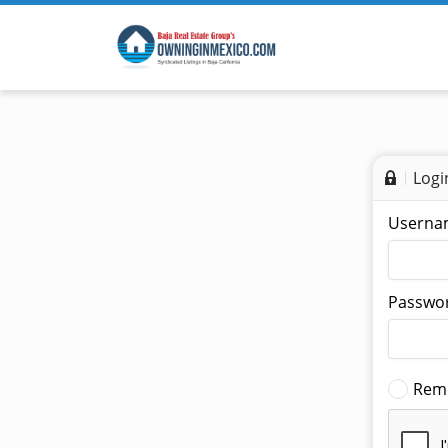
Logi
Userna
Passwor
Rem