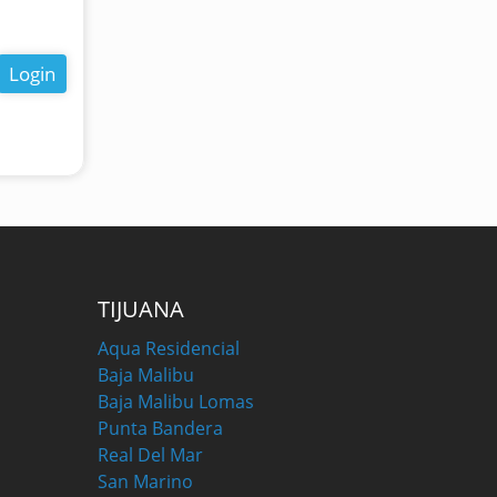
Login
TIJUANA
Aqua Residencial
Baja Malibu
Baja Malibu Lomas
Punta Bandera
Real Del Mar
San Marino