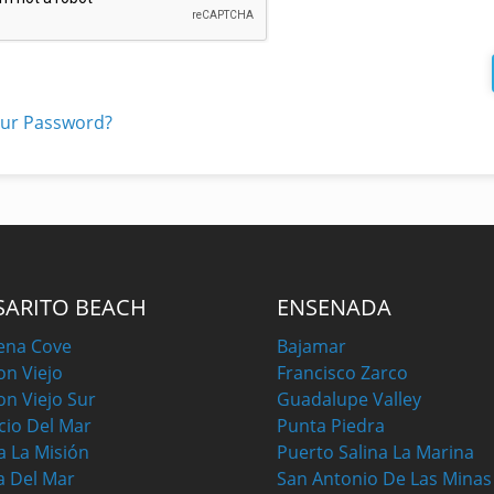
our Password?
SARITO BEACH
ENSENADA
ena Cove
Bajamar
on Viejo
Francisco Zarco
on Viejo Sur
Guadalupe Valley
cio Del Mar
Punta Piedra
a La Misión
Puerto Salina La Marina
a Del Mar
San Antonio De Las Minas