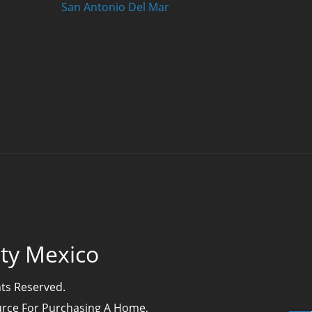
San Antonio Del Mar
lty Mexico
hts Reserved.
ource For Purchasing A Home,