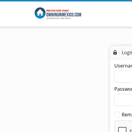
Logi
Userna
Passwor
Rem