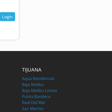
Login
TIJUANA
Aqua Residencial
Baja Malibu
Baja Malibu Lomas
Punta Bandera
Real Del Mar
San Marino