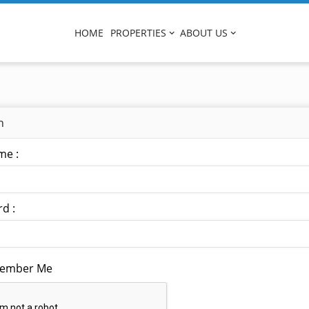
HOME
PROPERTIES
ABOUT US
n
me :
d :
ember Me