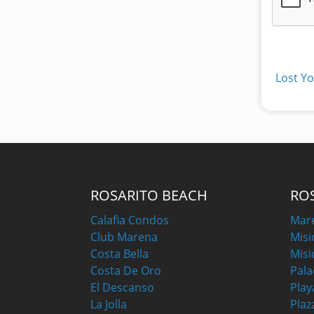
Lost Y
ROSARITO BEACH
RO
Calafia Condos
Mar
Club Marena
Misi
Costa Bella
Misi
Costa De Oro
Pala
El Descanso
Play
La Jolla
Plaz