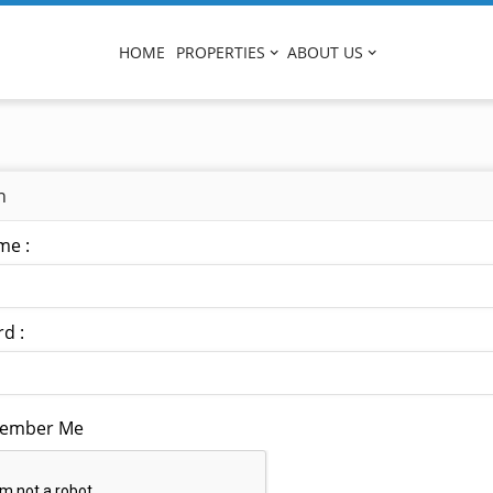
HOME
PROPERTIES
ABOUT US
n
me :
d :
ember Me