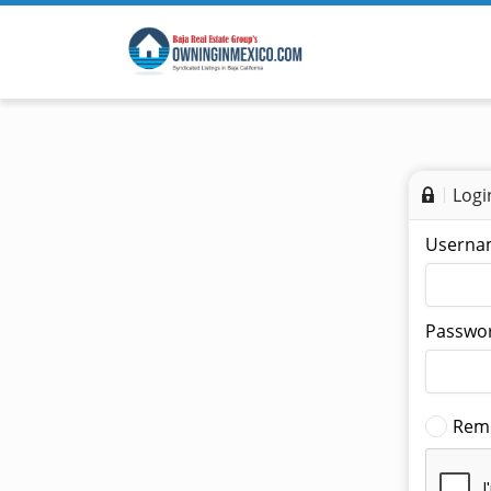
Logi
Userna
Passwor
Rem