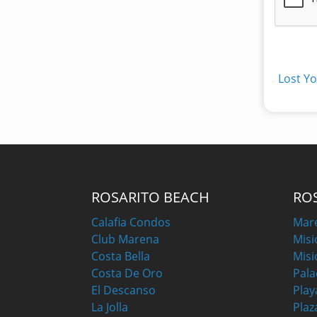
Lost Y
ROSARITO BEACH
RO
Calafia Condos
Mar
Club Marena
Misi
Costa Bella
Misi
Costa De Oro
Pala
El Descanso
Play
La Jolla
Plaz