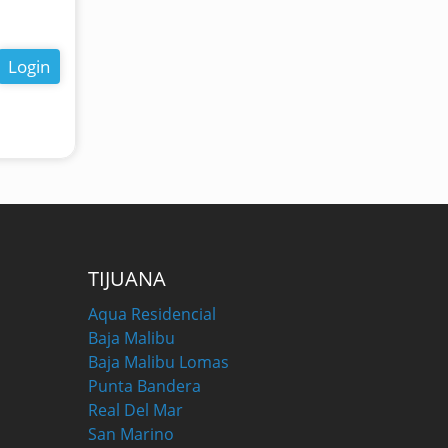
Login
TIJUANA
Aqua Residencial
Baja Malibu
Baja Malibu Lomas
Punta Bandera
Real Del Mar
San Marino