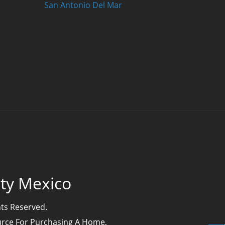
San Antonio Del Mar
lty Mexico
hts Reserved.
ource For Purchasing A Home,