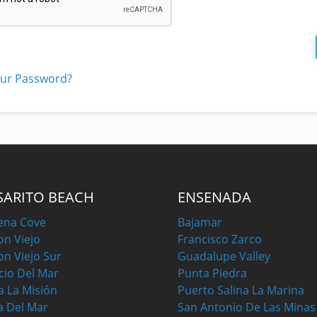
our Password?
SARITO BEACH
ENSENADA
ena Cove
Bajamar
on Viejo
Francisco Zarco
on Viejo Sur
Guadalupe Valley
cio Del Mar
Punta Piedra
a La Misión
Puerto Salina La Marina
a Del Mar
San Antonio De Las Minas